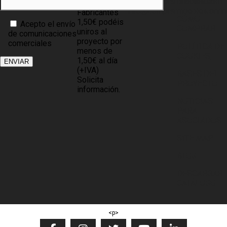
info@compramuebles.com
DE DATOS
0,60€ y
info@comprarmuebles.onlin
Fabricantes
CÓMO
1,50€ podéis
Acepto el envío
COMPRAR
uniros al
de comunicaciones
proyecto por
comerciales
POLÍTICA DE
menos de
COOKIES
1,50€ al día
(+IVA)
BASES DEL
Solicita
PROYECTO
información.
NOTICIAS
PARA
ASOCIADOS
SITE MAP
BLOG
DESCARGAR
CATÁLOGO
<p>