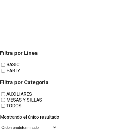
Filtra por Línea
MESAS Y SILLAS.
BASIC
PARTY
Modelo Syros.
Filtra por Categoria
AUXILIARES
MESAS Y SILLAS
TODOS
Mostrando el único resultado