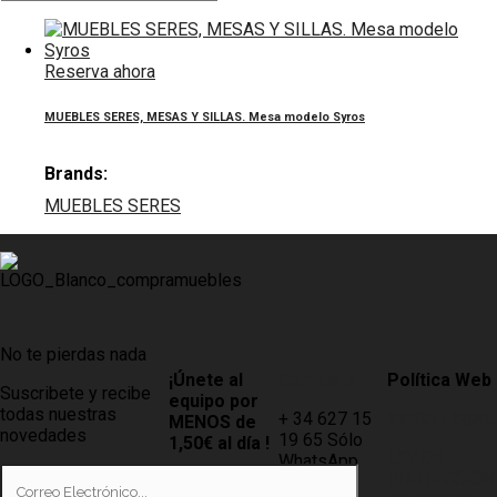
Reserva ahora
MUEBLES SERES, MESAS Y SILLAS. Mesa modelo Syros
Brands:
MUEBLES SERES
No te pierdas nada
¡Únete al
Contacto
Política Web
Suscribete y recibe
equipo por
todas nuestras
+ 34 627 15
AVISO LEGAL
MENOS de
novedades
19 65 Sólo
1,50€ al día !
LEY DE
WhatsApp
PROTECCIÓN
Tiendas