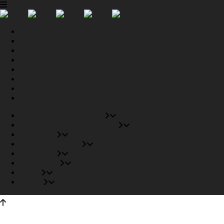
Tiendas Recomendadas
Fabricantes Recomendados
Productos
Pisos Completos
Proyectos
Conócenos
Outlet
Carrito
Tiendas Recomendadas
Fabricantes Recomendados
Productos
Pisos Completos
Proyectos
Conócenos
Outlet
Carrito