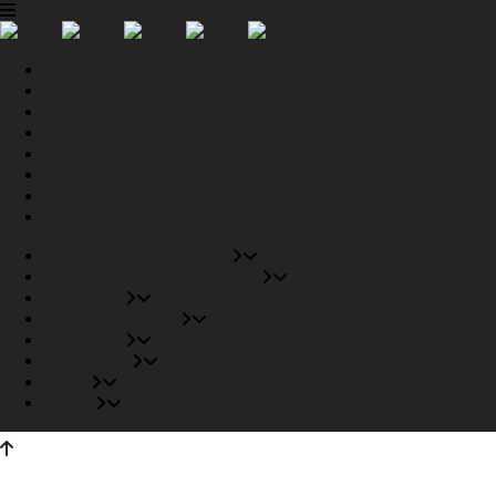
Tiendas Recomendadas
Fabricantes Recomendados
Productos
Pisos Completos
Proyectos
Conócenos
Outlet
Carrito
Tiendas Recomendadas
Fabricantes Recomendados
Productos
Pisos Completos
Proyectos
Conócenos
Outlet
Carrito