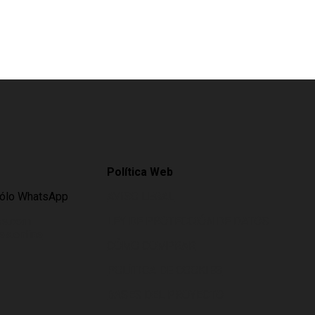
Política Web
Sólo WhatsApp
AVISO LEGAL
es.com
LEY DE PROTECCIÓN DE DATOS
s.online
CÓMO COMPRAR
POLÍTICA DE COOKIES
BASES DEL PROYECTO