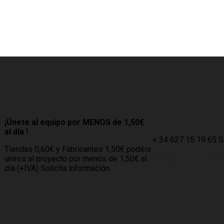
¡Únete al equipo por MENOS de 1,50€
Contacto
al día !
+ 34 627 15 19 65 
Tiendas 0,60€ y Fabricantes 1,50€ podéis
info@compramuebl
uniros al proyecto por menos de 1,50€ al
info@comprarmueble
día (+IVA) Solicita información.