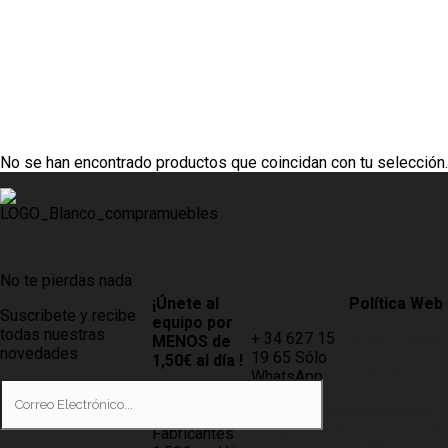
No se han encontrado productos que coincidan con tu selección.
j. Calvo Silla
No te pierdas nada
modelo Dima
¡Únete al
Contacto
Política Web
Suscribete y recibe
equipo por
todas nuestras
+ 34 627 15
AVISO LEGAL
MENOS de
novedades
19 65 Sólo
1,50€ al día !
LEY DE
WhatsApp
PROTECCIÓN
Tiendas
info@compramuebles.com
DE DATOS
0,60€ y
info@comprarmuebles.onlin
Fabricantes
CÓMO