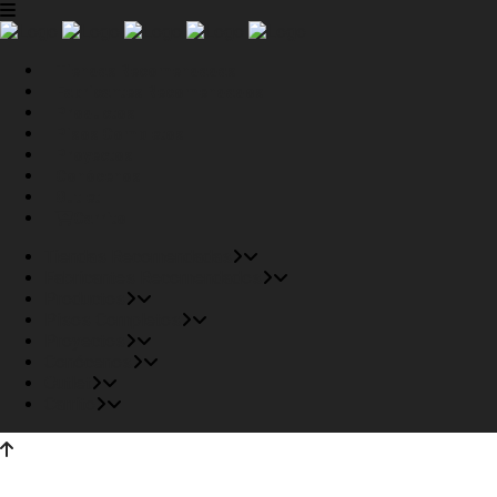
Tiendas Recomendadas
Fabricantes Recomendados
Productos
Pisos Completos
Proyectos
Conócenos
Outlet
Carrito
Tiendas Recomendadas
Fabricantes Recomendados
Productos
Pisos Completos
Proyectos
Conócenos
Outlet
Carrito