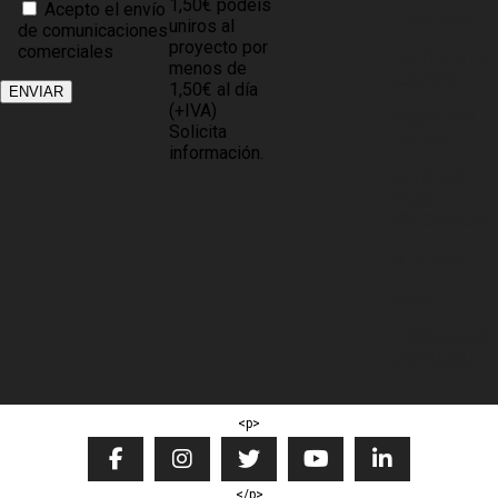
1,50€ podéis
Acepto el envío
COMPRAR
uniros al
de comunicaciones
proyecto por
comerciales
POLÍTICA DE
menos de
COOKIES
1,50€ al día
(+IVA)
BASES DEL
Solicita
PROYECTO
información.
NOTICIAS
PARA
ASOCIADOS
SITE MAP
BLOG
DESCARGAR
CATÁLOGO
<p>
</p>