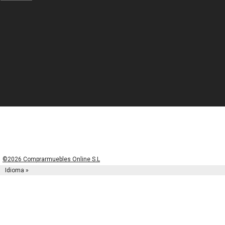
©2026 Comprarmuebles Online S.L
Idioma »