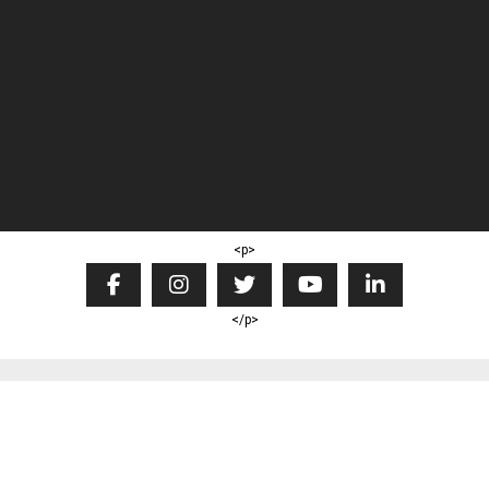
<p>
</p>