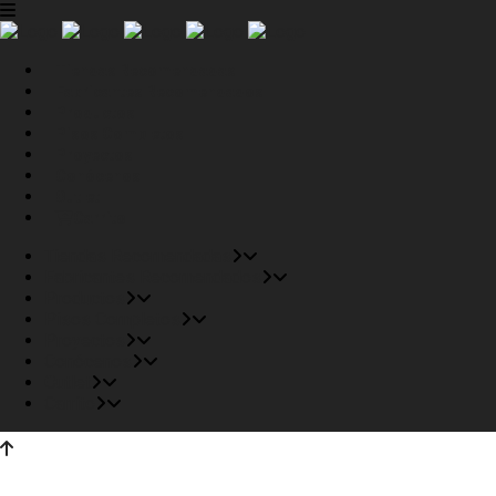
Tiendas Recomendadas
Fabricantes Recomendados
Productos
Pisos Completos
Proyectos
Conócenos
Outlet
Carrito
Tiendas Recomendadas
Fabricantes Recomendados
Productos
Pisos Completos
Proyectos
Conócenos
Outlet
Carrito