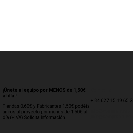
¡Únete al equipo por MENOS de 1,50€
Contacto
al día !
+ 34 627 15 19 65 
Tiendas 0,60€ y Fabricantes 1,50€ podéis
info@compramuebl
uniros al proyecto por menos de 1,50€ al
info@comprarmueble
día (+IVA) Solicita información.