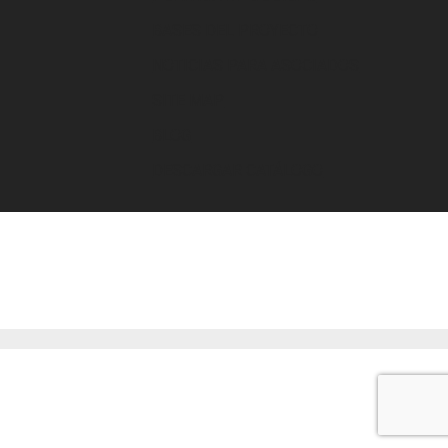
BASES DEL PROYECTO
NOTICIAS PARA ASOCIADOS
SITE MAP
BLOG
DESCARGAR CATÁLOGO