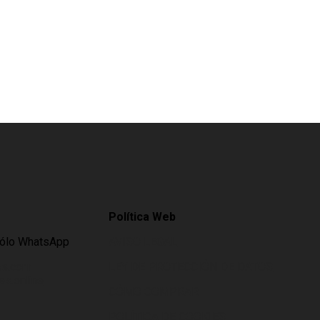
Política Web
Sólo WhatsApp
AVISO LEGAL
es.com
LEY DE PROTECCIÓN DE DATOS
s.online
CÓMO COMPRAR
POLÍTICA DE COOKIES