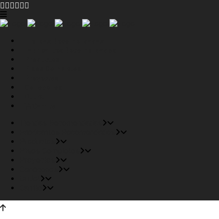
Tiendas Recomendadas
Fabricantes Recomendados
Productos
Pisos Completos
Proyectos
Conócenos
Outlet
Carrito
Tiendas Recomendadas
Fabricantes Recomendados
Productos
Pisos Completos
Proyectos
Conócenos
Outlet
Carrito