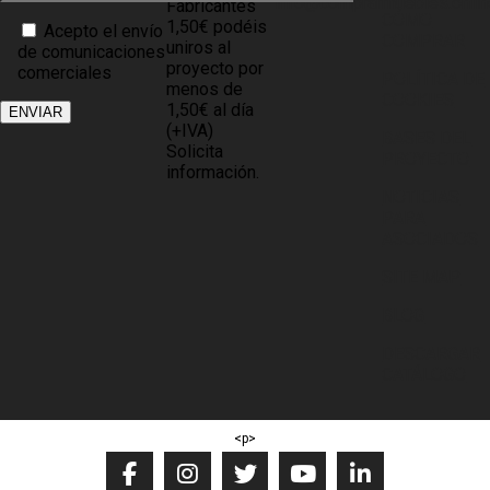
info@comprarmuebles.onlin
Fabricantes
CÓMO
1,50€ podéis
Acepto el envío
COMPRAR
uniros al
de comunicaciones
proyecto por
comerciales
POLÍTICA DE
menos de
COOKIES
1,50€ al día
(+IVA)
BASES DEL
Solicita
PROYECTO
información.
NOTICIAS
PARA
ASOCIADOS
SITE MAP
BLOG
DESCARGAR
CATÁLOGO
<p>