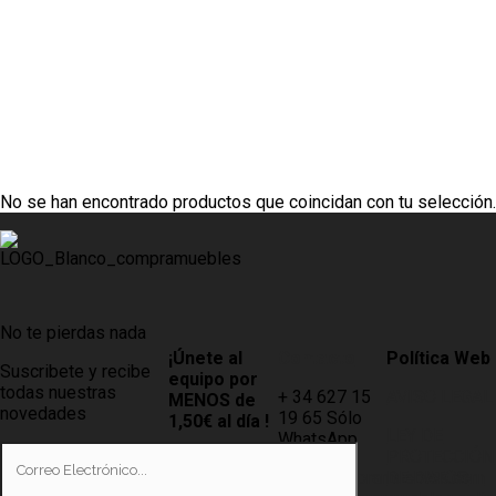
No se han encontrado productos que coincidan con tu selección.
Gautier Comedor
No te pierdas nada
Adulis A1.
¡Únete al
Contacto
Política Web
Suscribete y recibe
equipo por
todas nuestras
+ 34 627 15
AVISO LEGAL
MENOS de
novedades
19 65 Sólo
1,50€ al día !
LEY DE
WhatsApp
PROTECCIÓN
Tiendas
info@compramuebles.com
DE DATOS
0,60€ y