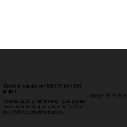
.
¡Únete al equipo por MENOS de 1,50€
Contacto
al día !
+ 34 627 15 19 65 
Tiendas 0,60€ y Fabricantes 1,50€ podéis
info@compramuebl
uniros al proyecto por menos de 1,50€ al
info@comprarmueble
día (+IVA) Solicita información.