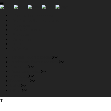
Tiendas Recomendadas
Fabricantes Recomendados
Productos
Pisos Completos
Proyectos
Conócenos
Outlet
Carrito
Tiendas Recomendadas
Fabricantes Recomendados
Productos
Pisos Completos
Proyectos
Conócenos
Outlet
Carrito