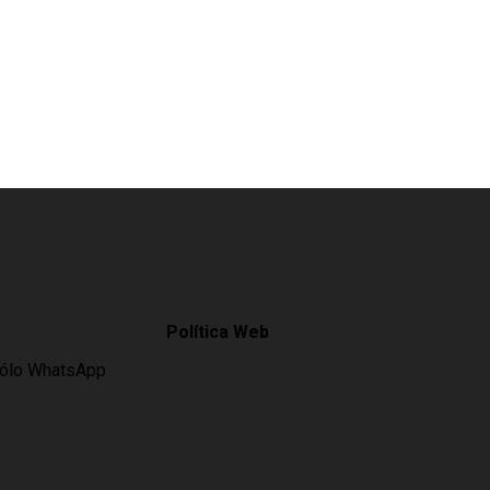
Política Web
Sólo WhatsApp
AVISO LEGAL
es.com
LEY DE PROTECCIÓN DE DATOS
s.online
CÓMO COMPRAR
POLÍTICA DE COOKIES