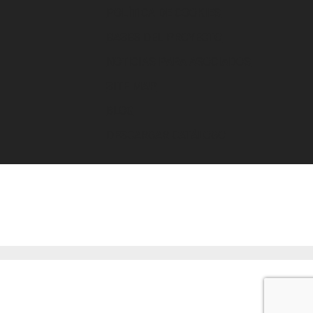
POLÍTICA DE COOKIES
BASES DEL PROYECTO
NOTICIAS PARA ASOCIADOS
SITE MAP
BLOG
DESCARGAR CATÁLOGO