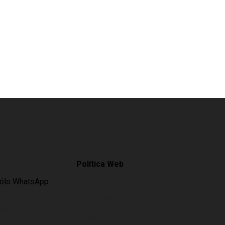
Política Web
Sólo WhatsApp
AVISO LEGAL
es.com
LEY DE PROTECCIÓN DE DATOS
s.online
CÓMO COMPRAR