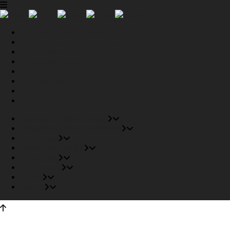
Tiendas Recomendadas
Fabricantes Recomendados
Productos
Pisos Completos
Proyectos
Conócenos
Outlet
Carrito
Tiendas Recomendadas
Fabricantes Recomendados
Productos
Pisos Completos
Proyectos
Conócenos
Outlet
Carrito