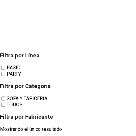
TWITTER
HOUZZ
INSTAGRAM
Filtra por Línea
Future Tapizados sofá y Tapicer
BASIC
PARTY
Filtra por Categoria
SOFÁ Y TAPICERÍA
TODOS
Filtra por Fabricante
Mostrando el único resultado