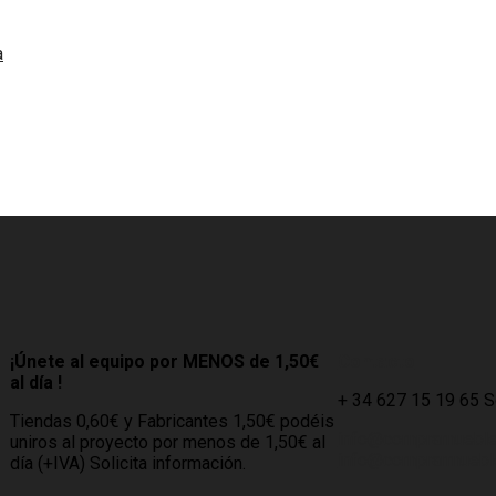
a
¡Únete al equipo por MENOS de 1,50€
Contacto
al día !
+ 34 627 15 19 65 
Tiendas 0,60€ y Fabricantes 1,50€ podéis
info@compramuebl
uniros al proyecto por menos de 1,50€ al
info@comprarmueble
día (+IVA) Solicita información.