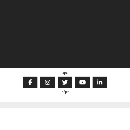
<p>
</p>