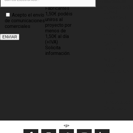
info@compramuebles.com
DE DATOS
0,60€ y
info@comprarmuebles.onlin
Fabricantes
CÓMO
1,50€ podéis
Acepto el envío
COMPRAR
uniros al
de comunicaciones
proyecto por
comerciales
POLÍTICA DE
menos de
COOKIES
1,50€ al día
(+IVA)
BASES DEL
Solicita
PROYECTO
información.
NOTICIAS
PARA
ASOCIADOS
SITE MAP
BLOG
DESCARGAR
CATÁLOGO
<p>