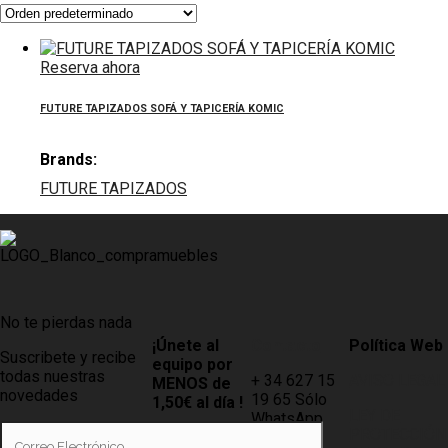
Reserva ahora
FUTURE TAPIZADOS SOFÁ Y TAPICERÍA KOMIC
Brands:
FUTURE TAPIZADOS
No te pierdas nada
¡Únete al
Contacto
Política Web
Suscribete y recibe
equipo por
todas nuestras
+ 34 627 15
AVISO LEGAL
MENOS de
novedades
19 65 Sólo
1,50€ al día !
LEY DE
WhatsApp
PROTECCIÓN
Tiendas