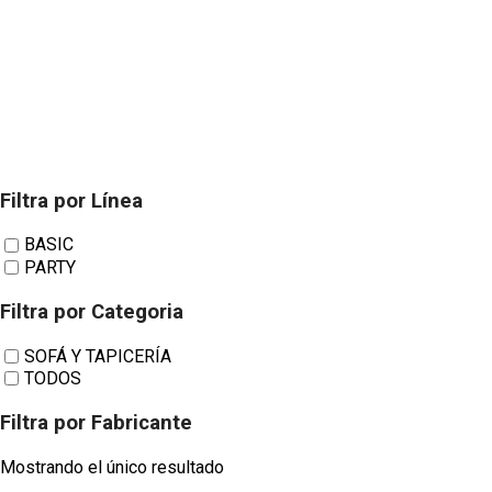
Filtra por Línea
FUTURE
BASIC
PARTY
TAPIZADOS SOFÁ
Filtra por Categoria
SOFÁ Y TAPICERÍA
TODOS
Y TAPICERÍA
Filtra por Fabricante
Komic
Mostrando el único resultado