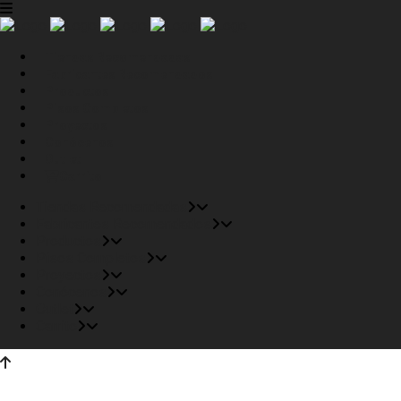
Tiendas Recomendadas
Fabricantes Recomendados
Productos
Pisos Completos
Proyectos
Conócenos
Outlet
Carrito
Tiendas Recomendadas
Fabricantes Recomendados
Productos
Pisos Completos
Proyectos
Conócenos
Outlet
Carrito