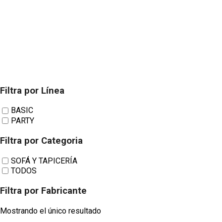
Filtra por Línea
FUTURE
BASIC
PARTY
TAPIZADOS SOFÁ
Filtra por Categoria
SOFÁ Y TAPICERÍA
TODOS
Y TAPICERÍA
Filtra por Fabricante
DAKOTA
Mostrando el único resultado