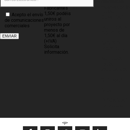
info@compramuebles.com
DE DATOS
0,60€ y
info@comprarmuebles.onlin
Fabricantes
CÓMO
1,50€ podéis
Acepto el envío
COMPRAR
uniros al
de comunicaciones
proyecto por
comerciales
POLÍTICA DE
menos de
COOKIES
1,50€ al día
(+IVA)
BASES DEL
Solicita
PROYECTO
información.
NOTICIAS
PARA
ASOCIADOS
SITE MAP
BLOG
DESCARGAR
CATÁLOGO
<p>