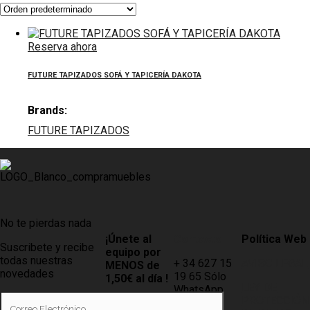
Reserva ahora
FUTURE TAPIZADOS SOFÁ Y TAPICERÍA DAKOTA
Brands:
FUTURE TAPIZADOS
No te pierdas nada
¡Únete al
Contacto
Política Web
Suscribete y recibe
equipo por
todas nuestras
+ 34 627 15
AVISO LEGAL
MENOS de
novedades
19 65 Sólo
1,50€ al día !
LEY DE
WhatsApp
PROTECCIÓN
Tiendas