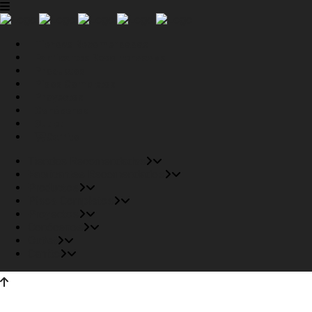
Tiendas Recomendadas
Fabricantes Recomendados
Productos
Pisos Completos
Proyectos
Conócenos
Outlet
Carrito
Tiendas Recomendadas
Fabricantes Recomendados
Productos
Pisos Completos
Proyectos
Conócenos
Outlet
Carrito