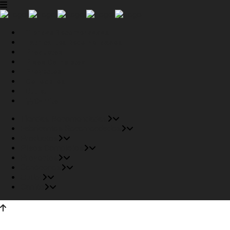
Tiendas Recomendadas
Fabricantes Recomendados
Productos
Pisos Completos
Proyectos
Conócenos
Outlet
Carrito
Tiendas Recomendadas
Fabricantes Recomendados
Productos
Pisos Completos
Proyectos
Conócenos
Outlet
Carrito