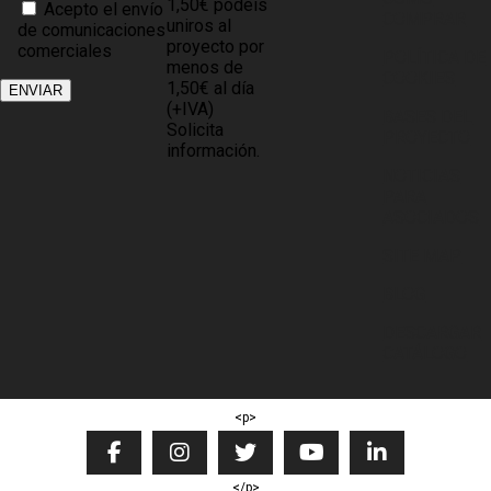
1,50€ podéis
Acepto el envío
COMPRAR
uniros al
de comunicaciones
proyecto por
comerciales
POLÍTICA DE
menos de
COOKIES
1,50€ al día
(+IVA)
BASES DEL
Solicita
PROYECTO
información.
NOTICIAS
PARA
ASOCIADOS
SITE MAP
BLOG
DESCARGAR
CATÁLOGO
<p>
</p>