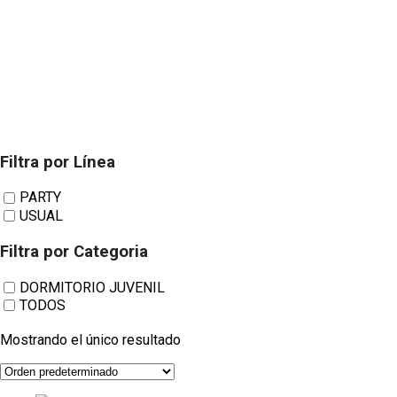
Filtra por Línea
Dormitorios
PARTY
USUAL
Juveniles Sonríe
Filtra por Categoria
DORMITORIO JUVENIL
TODOS
28
Mostrando el único resultado