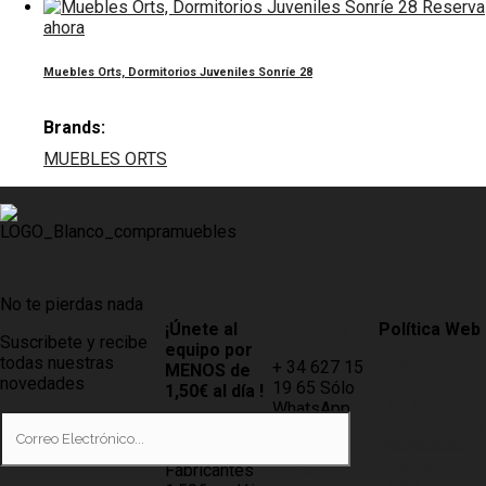
Reserva
ahora
Muebles Orts, Dormitorios Juveniles Sonríe 28
Brands:
MUEBLES ORTS
No te pierdas nada
¡Únete al
Contacto
Política Web
Suscribete y recibe
equipo por
todas nuestras
+ 34 627 15
AVISO LEGAL
MENOS de
novedades
19 65 Sólo
1,50€ al día !
LEY DE
WhatsApp
PROTECCIÓN
Tiendas
info@compramuebles.com
DE DATOS
0,60€ y
info@comprarmuebles.onlin
Fabricantes
CÓMO