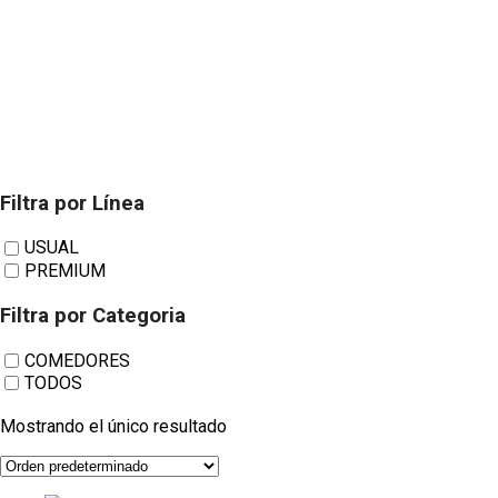
Filtra por Línea
Comedor NOGAL
USUAL
PREMIUM
YECLA vega-
Filtra por Categoria
COMEDORES
TODOS
nogal-compo-6n-
Mostrando el único resultado
a