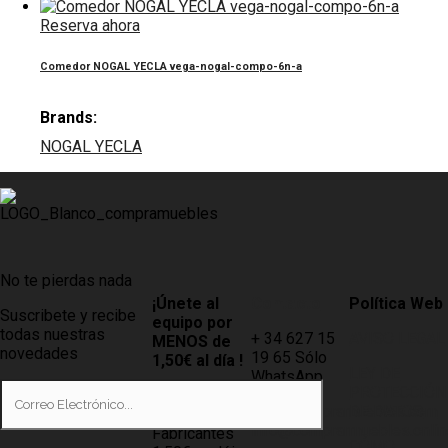
Reserva ahora
Comedor NOGAL YECLA vega-nogal-compo-6n-a
Brands:
NOGAL YECLA
No te pierdas nada
¡Únete al
Contacto
Política Web
Suscribete y recibe
equipo por
todas nuestras
+ 34 627 15
AVISO LEGAL
MENOS de
novedades
19 65 Sólo
1,50€ al día !
LEY DE
WhatsApp
PROTECCIÓN
Tiendas
info@compramuebles.com
DE DATOS
0,60€ y
info@comprarmuebles.onlin
Fabricantes
CÓMO