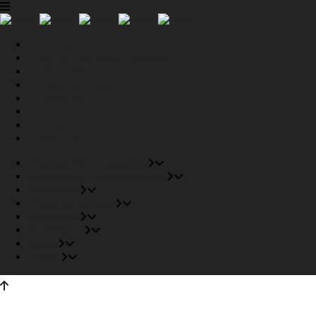
Tiendas Recomendadas
Fabricantes Recomendados
Productos
Pisos Completos
Proyectos
Conócenos
Outlet
Carrito
Tiendas Recomendadas
Fabricantes Recomendados
Productos
Pisos Completos
Proyectos
Conócenos
Outlet
Carrito