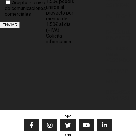
1,50€ podéis
Acepto el envío
COMPRAR
uniros al
de comunicaciones
proyecto por
comerciales
POLÍTICA DE
menos de
COOKIES
1,50€ al día
(+IVA)
BASES DEL
Solicita
PROYECTO
información.
NOTICIAS
PARA
ASOCIADOS
SITE MAP
BLOG
DESCARGAR
CATÁLOGO
<p>
</p>