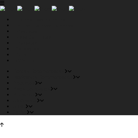
Tiendas Recomendadas
Fabricantes Recomendados
Productos
Pisos Completos
Proyectos
Conócenos
Outlet
Carrito
Tiendas Recomendadas
Fabricantes Recomendados
Productos
Pisos Completos
Proyectos
Conócenos
Outlet
Carrito