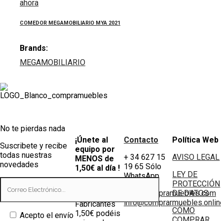
ahora
COMEDOR MEGAMOBILIARIO MYA 2021
Brands:
MEGAMOBILIARIO
No te pierdas nada
¡Únete al
Contacto
Política Web
Suscribete y recibe
equipo por
todas nuestras
+ 34 627 15
AVISO LEGAL
MENOS de
novedades
19 65 Sólo
1,50€ al día !
LEY DE
WhatsApp
PROTECCIÓN
Tiendas
info@compramuebles.com
DE DATOS
0,60€ y
info@comprarmuebles.onlin
Fabricantes
CÓMO
1,50€ podéis
Acepto el envío
COMPRAR