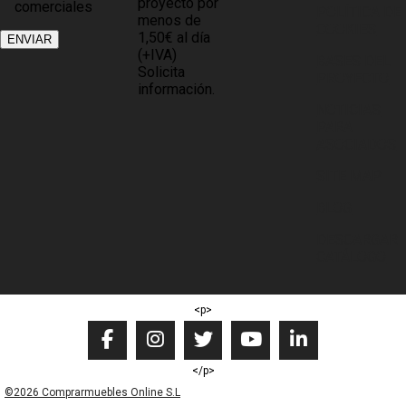
proyecto por
comerciales
POLÍTICA DE
menos de
COOKIES
1,50€ al día
(+IVA)
BASES DEL
Solicita
PROYECTO
información.
NOTICIAS
PARA
ASOCIADOS
SITE MAP
BLOG
DESCARGAR
CATÁLOGO
<p>
</p>
©2026 Comprarmuebles Online S.L