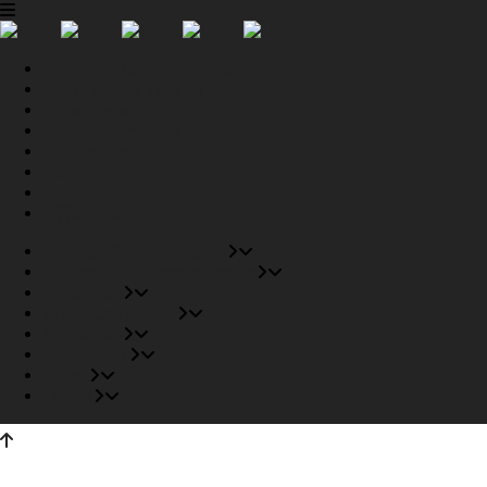
Tiendas Recomendadas
Fabricantes Recomendados
Productos
Pisos Completos
Proyectos
Conócenos
Outlet
Carrito
Tiendas Recomendadas
Fabricantes Recomendados
Productos
Pisos Completos
Proyectos
Conócenos
Outlet
Carrito