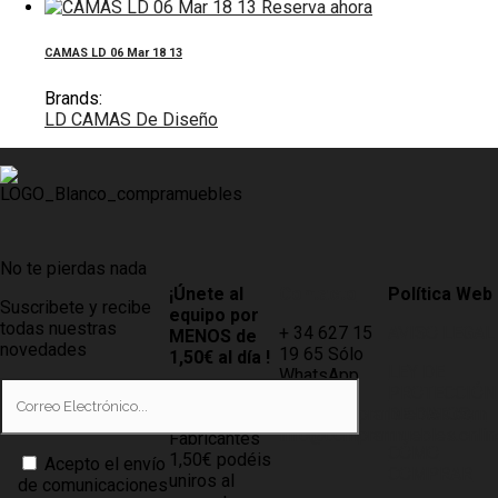
Reserva ahora
CAMAS LD 06 Mar 18 13
Brands:
LD CAMAS De Diseño
No te pierdas nada
¡Únete al
Contacto
Política Web
Suscribete y recibe
equipo por
todas nuestras
+ 34 627 15
AVISO LEGAL
MENOS de
novedades
19 65 Sólo
1,50€ al día !
LEY DE
WhatsApp
PROTECCIÓN
Tiendas
info@compramuebles.com
DE DATOS
0,60€ y
info@comprarmuebles.onlin
Fabricantes
CÓMO
1,50€ podéis
Acepto el envío
COMPRAR
uniros al
de comunicaciones