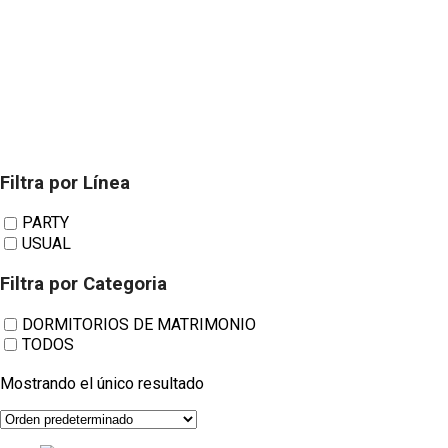
Filtra por Línea
CAMAS LD 06
PARTY
USUAL
Mar 18 13
Filtra por Categoria
DORMITORIOS DE MATRIMONIO
TODOS
Mostrando el único resultado