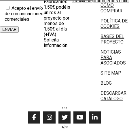
info@comprarmuebles.onlin
Fabricantes
CÓMO
1,50€ podéis
Acepto el envío
COMPRAR
uniros al
de comunicaciones
proyecto por
comerciales
POLÍTICA DE
menos de
COOKIES
1,50€ al día
(+IVA)
BASES DEL
Solicita
PROYECTO
información.
NOTICIAS
PARA
ASOCIADOS
SITE MAP
BLOG
DESCARGAR
CATÁLOGO
<p>
</p>