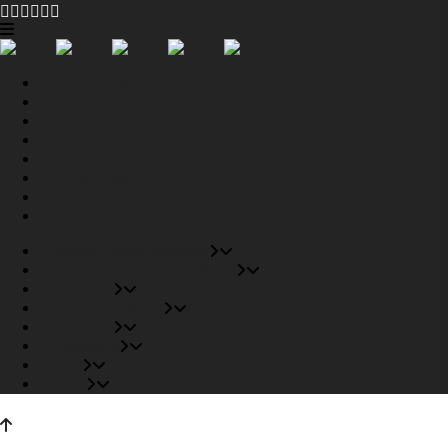
Tiendas Recomendadas
Fabricantes Recomendados
Productos
Pisos Completos
Proyectos
Conócenos
Outlet
Carrito
Tiendas Recomendadas
Fabricantes Recomendados
Productos
Pisos Completos
Proyectos
Conócenos
Outlet
Carrito