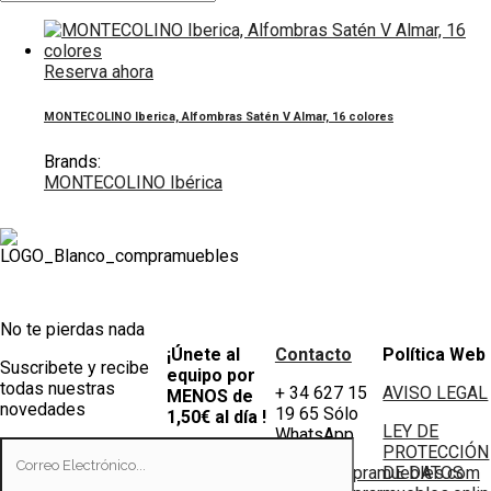
Reserva ahora
MONTECOLINO Iberica, Alfombras Satén V Almar, 16 colores
Brands:
MONTECOLINO Ibérica
No te pierdas nada
¡Únete al
Contacto
Política Web
Suscribete y recibe
equipo por
todas nuestras
+ 34 627 15
AVISO LEGAL
MENOS de
novedades
19 65 Sólo
1,50€ al día !
LEY DE
WhatsApp
PROTECCIÓN
Tiendas
info@compramuebles.com
DE DATOS
0,60€ y