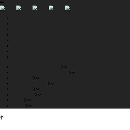
Tiendas Recomendadas
Fabricantes Recomendados
Productos
Pisos Completos
Proyectos
Conócenos
Outlet
Carrito
Tiendas Recomendadas
Fabricantes Recomendados
Productos
Pisos Completos
Proyectos
Conócenos
Outlet
Carrito