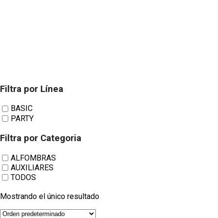
Filtra por Línea
Alfombras de
BASIC
PARTY
PVC impresas
Filtra por Categoria
ALFOMBRAS
AUXILIARES
AMALFI
TODOS
Mostrando el único resultado