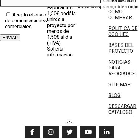
info@compramuebles.com
DE DATOS
0,60€ y
info@comprarmuebles.onlin
Fabricantes
CÓMO
1,50€ podéis
Acepto el envío
COMPRAR
uniros al
de comunicaciones
proyecto por
comerciales
POLÍTICA DE
menos de
COOKIES
1,50€ al día
(+IVA)
BASES DEL
Solicita
PROYECTO
información.
NOTICIAS
PARA
ASOCIADOS
SITE MAP
BLOG
DESCARGAR
CATÁLOGO
<p>