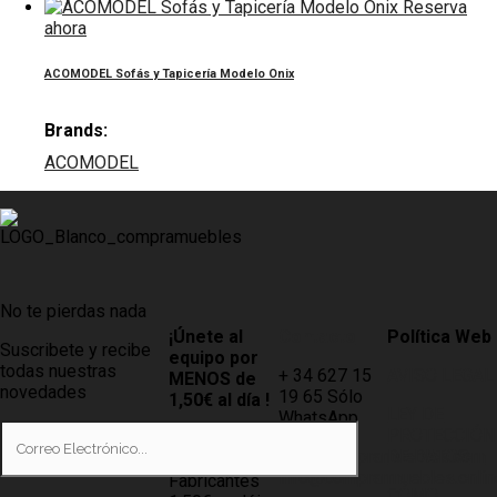
Reserva
ahora
ACOMODEL Sofás y Tapicería Modelo Onix
Brands:
ACOMODEL
No te pierdas nada
¡Únete al
Contacto
Política Web
Suscribete y recibe
equipo por
todas nuestras
+ 34 627 15
AVISO LEGAL
MENOS de
novedades
19 65 Sólo
1,50€ al día !
LEY DE
WhatsApp
PROTECCIÓN
Tiendas
info@compramuebles.com
DE DATOS
0,60€ y
info@comprarmuebles.onlin
Fabricantes
CÓMO