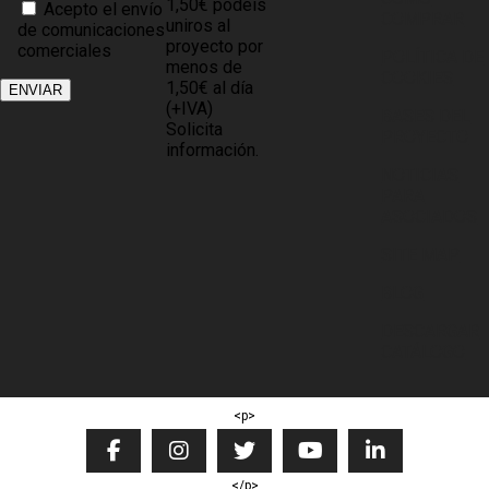
1,50€ podéis
Acepto el envío
COMPRAR
uniros al
de comunicaciones
proyecto por
comerciales
POLÍTICA DE
menos de
COOKIES
1,50€ al día
(+IVA)
BASES DEL
Solicita
PROYECTO
información.
NOTICIAS
PARA
ASOCIADOS
SITE MAP
BLOG
DESCARGAR
CATÁLOGO
<p>
</p>