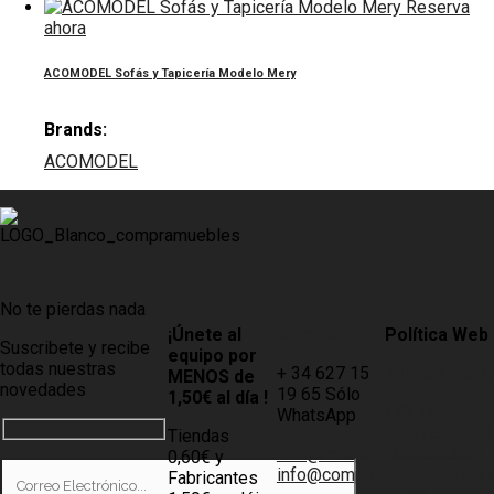
Reserva
ahora
ACOMODEL Sofás y Tapicería Modelo Mery
Brands:
ACOMODEL
No te pierdas nada
¡Únete al
Contacto
Política Web
Suscribete y recibe
equipo por
todas nuestras
+ 34 627 15
AVISO LEGAL
MENOS de
novedades
19 65 Sólo
1,50€ al día !
LEY DE
WhatsApp
PROTECCIÓN
Tiendas
info@compramuebles.com
DE DATOS
0,60€ y
info@comprarmuebles.onlin
Fabricantes
CÓMO