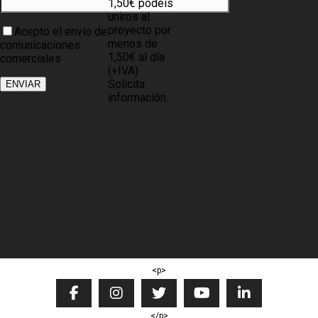
1,50€ podéis
COMPRAR
uniros al
proyecto por
Acepto el envío de
POLÍTICA DE
menos de
comunicaciones
COOKIES
1,50€ al día
comerciales
(+IVA)
BASES DEL
Solicita
PROYECTO
información.
NOTICIAS
PARA
ASOCIADOS
SITE MAP
BLOG
DESCARGAR
CATÁLOGO
<p>
</p>