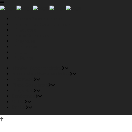
Tiendas Recomendadas
Fabricantes Recomendados
Productos
Pisos Completos
Proyectos
Conócenos
Outlet
Carrito
Tiendas Recomendadas
Fabricantes Recomendados
Productos
Pisos Completos
Proyectos
Conócenos
Outlet
Carrito