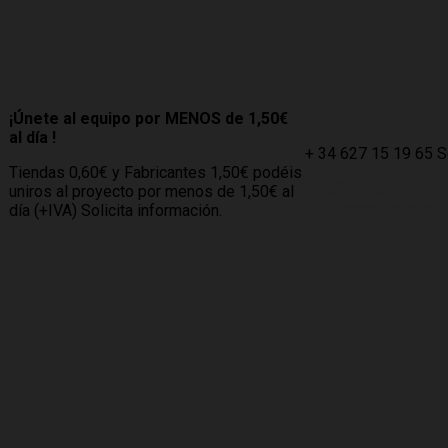
¡Únete al equipo por MENOS de 1,50€
Contacto
al día !
+ 34 627 15 19 65 
Tiendas 0,60€ y Fabricantes 1,50€ podéis
info@compramuebl
uniros al proyecto por menos de 1,50€ al
info@comprarmueble
día (+IVA) Solicita información.