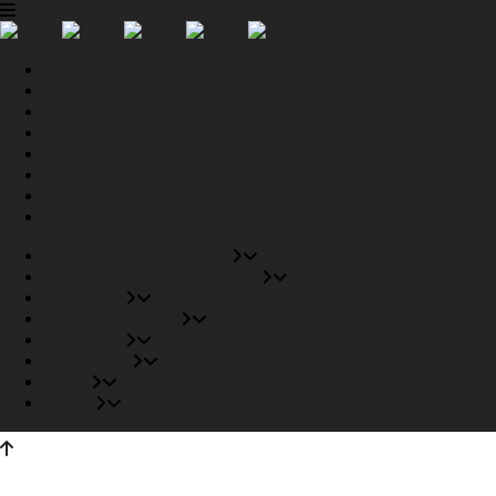
Tiendas Recomendadas
Fabricantes Recomendados
Productos
Pisos Completos
Proyectos
Conócenos
Outlet
Carrito
Tiendas Recomendadas
Fabricantes Recomendados
Productos
Pisos Completos
Proyectos
Conócenos
Outlet
Carrito