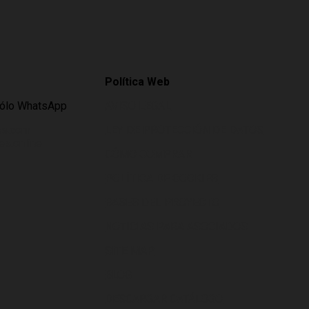
Política Web
Sólo WhatsApp
AVISO LEGAL
es.com
LEY DE PROTECCIÓN DE DATOS
s.online
CÓMO COMPRAR
POLÍTICA DE COOKIES
BASES DEL PROYECTO
NOTICIAS PARA ASOCIADOS
SITE MAP
BLOG
DESCARGAR CATÁLOGO