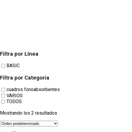
Filtra por Línea
cuadros fonoabsorbentes
BASIC
Filtra por Categoria
cuadros fonoabsorbentes
VARIOS
TODOS
Mostrando los 2 resultados