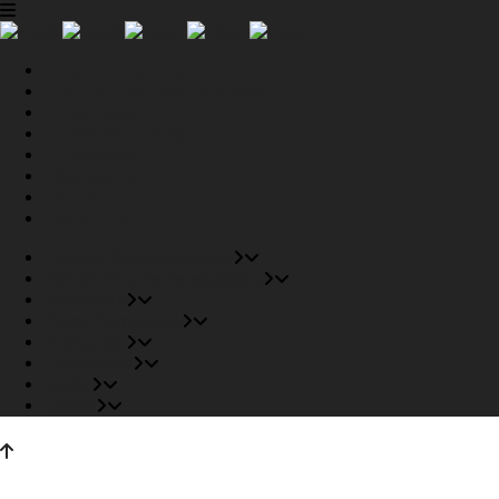
Tiendas Recomendadas
Fabricantes Recomendados
Productos
Pisos Completos
Proyectos
Conócenos
Outlet
Carrito
Tiendas Recomendadas
Fabricantes Recomendados
Productos
Pisos Completos
Proyectos
Conócenos
Outlet
Carrito