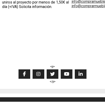
info@compramuebl
uniros al proyecto por menos de 1,50€ al
info@comprarmueble
día (+IVA) Solicita información.
<p>
</p>