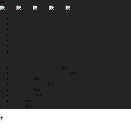
Tiendas Recomendadas
Fabricantes Recomendados
Productos
Pisos Completos
Proyectos
Conócenos
Outlet
Carrito
Tiendas Recomendadas
Fabricantes Recomendados
Productos
Pisos Completos
Proyectos
Conócenos
Outlet
Carrito