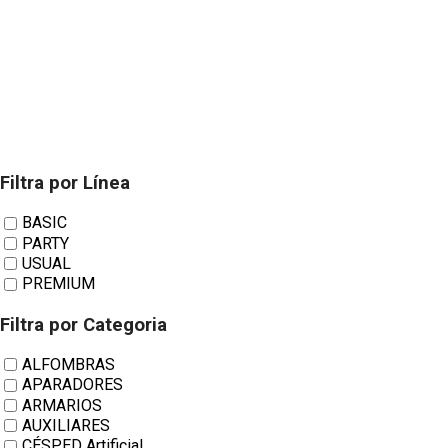
Filtra por Línea
Productos
BASIC
PARTY
USUAL
PREMIUM
Filtra por Categoria
ALFOMBRAS
APARADORES
ARMARIOS
AUXILIARES
CÉSPED Artificial