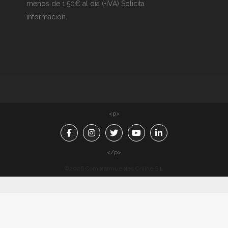
menos de 1,50€ al día (+IVA) Solicita
información.
<p>
</p>
©2026 Comprarmuebles Online S.L