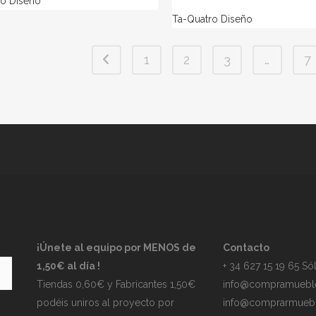
ro Diseño
Ta-Quatro Diseño
1
2
3
…
7
¡Únete al equipo por MENOS de
Contacto
1,50€ al día !
+ 34 627 15 19 65 S
Tiendas 0,60€ y Fabricantes 1,50€
info@compramuebl
podéis uniros al proyecto por
info@comprarmuebl