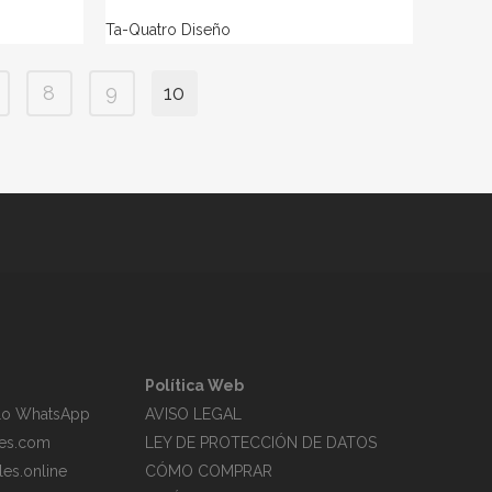
Ta-Quatro Diseño
8
9
10
Política Web
ólo WhatsApp
AVISO LEGAL
es.com
LEY DE PROTECCIÓN DE DATOS
es.online
CÓMO COMPRAR